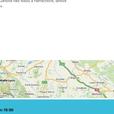
Janově nad Nisou a Harrachově, lanové
v.
n: 15:30