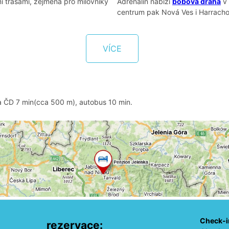
i trasami, zejména pro milovníky
Adrenalin nabízí
bobová dráha
v 
centrum pak Nová Ves i Harracho
VÍCE
 ČD 7 min(cca 500 m), autobus 10 min.
Check-i
rezervace: