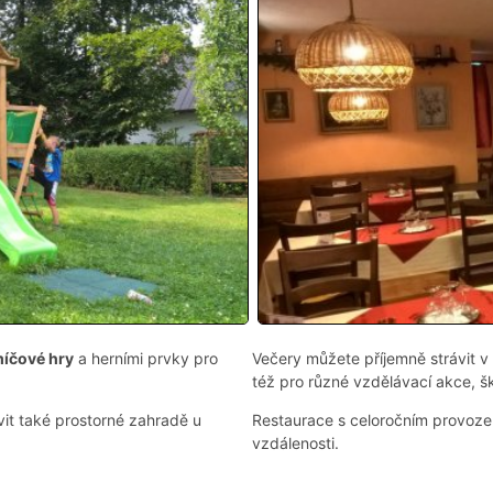
míčové hry
a herními prvky pro
Večery můžete příjemně strávit v
též pro různé vzdělávací akce, š
vit také prostorné zahradě u
Restaurace s celoročním provoz
vzdálenosti.