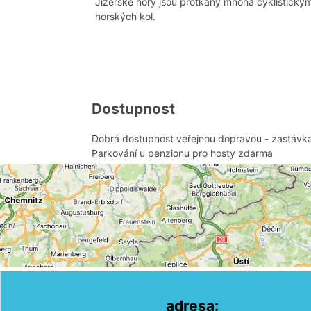
Jizerské hory jsou protkány mnoha cyklistickým
horských kol.
Dostupnost
Dobrá dostupnost veřejnou dopravou - zastávka
Parkování u penzionu pro hosty zdarma
adresa: