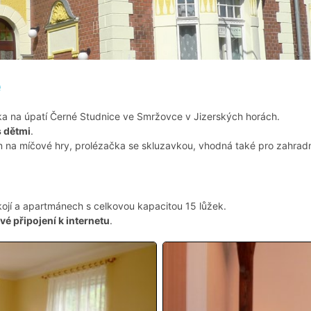
e
a na úpatí Černé Studnice ve Smržovce v Jizerských horách.
s dětmi
.
m na míčové hry, prolézačka se skluzavkou, vhodná také pro zahradn
ojí a apartmánech s celkovou kapacitou 15 lůžek.
é připojení k internetu
.