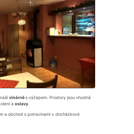
 naší
vinárně
s výčepem. Prostory jsou vhodná
kolení a
oslavy
.
em a obchod s potravinami v docházkové