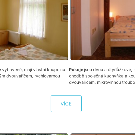
ě vybavené, mají vlastní koupelnu
Pokoje
jsou dvou a čtyřlůžkové,
kým dvouvařičem, rychlovarnou
chodbě společná kuchyňka a kou
dvouvařičem, mikrovlnnou troubou
VÍCE